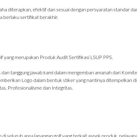
a diterapkan, efektif dan sesuai dengan persyaratan standar dan r
berlaku sertifikat berakhir.
lf yang merupakan Produk Audit Sertifikasi LSUP PPS.
 dan tanggung jawab kami dalam mengemban amanah dari Komite Ak
berikan Logo dalam bentuk stiker yang nantinya ditempelkan di 
as, Profesionalisme dan Integritas.
n di seluruh area lapangan golf yang terkait aspek produk, pelay