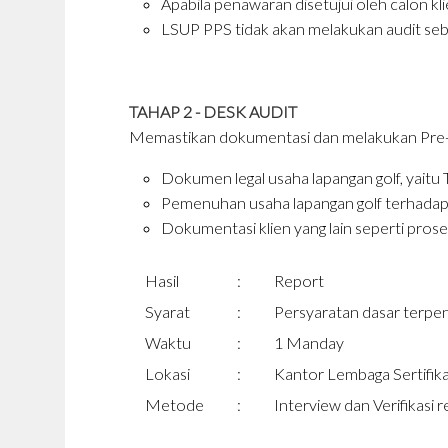
Apabila penawaran disetujui oleh calon kli
LSUP PPS tidak akan melakukan audit sebe
TAHAP 2 - DESK AUDIT
Memastikan dokumentasi dan melakukan Pre-Aud
Dokumen legal usaha lapangan golf, yaitu 
Pemenuhan usaha lapangan golf terhadap kr
Dokumentasi klien yang lain seperti prosedu
Hasil
:
Report
Syarat
:
Persyaratan dasar terpen
Waktu
:
1 Manday
Lokasi
:
Kantor Lembaga Sertifikas
Metode
:
Interview dan Verifikasi