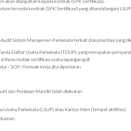
en akan dilanjutkan kepada kontrak (SPK Sertifikasi).
lum tersedia kontrak (SPK Sertifikasi) yang ditandatangani LSUP 
it Sistem Manajemen Pariwisata terkait dokumentasi yang dikiri
Tanda Daftar Usaha Pariwisata (TDUP), yang merupakan persyaratan
iteria mutlak sertifikasi usaha lapangan golf.
r / SOP / formulir kerja, jika diperlukan.
uhi dan Penilaian Mandiri telah dilakukan
i Usaha Pariwisata (LSUP) atau Kantor Klien (tempat aktifitas)
 rekaman