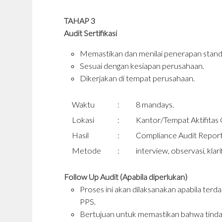
TAHAP 3
Audit Sertifikasi
Memastikan dan menilai penerapan standa
Sesuai dengan kesiapan perusahaan.
Dikerjakan di tempat perusahaan.
Waktu
:
8 mandays.
Lokasi
:
Kantor/Tempat Aktifitas O
Hasil
:
Compliance Audit Report
Metode
:
interview, observasi, klari
Follow Up Audit (Apabila diperlukan)
Proses ini akan dilaksanakan apabila ter
PPS.
Bertujuan untuk memastikan bahwa tindaka