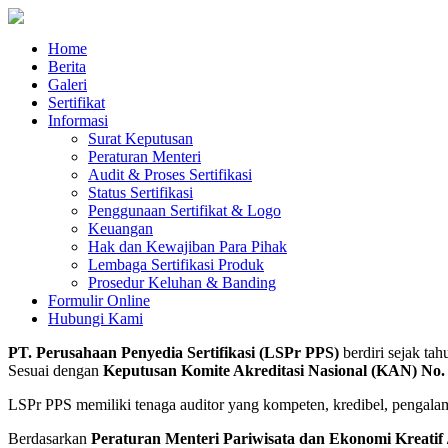
Home
Berita
Galeri
Sertifikat
Informasi
Surat Keputusan
Peraturan Menteri
Audit & Proses Sertifikasi
Status Sertifikasi
Penggunaan Sertifikat & Logo
Keuangan
Hak dan Kewajiban Para Pihak
Lembaga Sertifikasi Produk
Prosedur Keluhan & Banding
Formulir Online
Hubungi Kami
PT. Perusahaan Penyedia Sertifikasi (LSPr PPS)
berdiri sejak ta
Sesuai dengan
Keputusan Komite Akreditasi Nasional (KAN) No
LSPr PPS memiliki tenaga auditor yang kompeten, kredibel, pengalam
Berdasarkan
Peraturan Menteri Pariwisata dan Ekonomi Kreatif