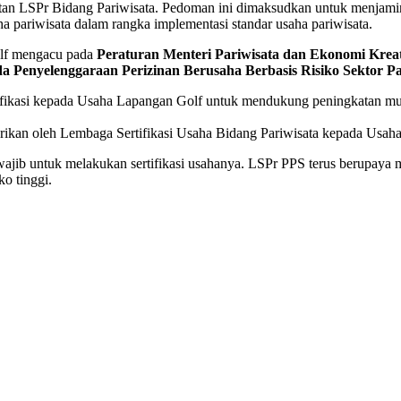
iatan LSPr Bidang Pariwisata. Pedoman ini dimaksudkan untuk menjamin
ha pariwisata dalam rangka implementasi standar usaha pariwisata.
golf mengacu pada
Peraturan Menteri Pariwisata dan Ekonomi Kreat
a Penyelenggaraan Perizinan Berusaha Berbasis Risiko Sektor Pa
rtifikasi kepada Usaha Lapangan Golf untuk mendukung peningkatan m
iberikan oleh Lembaga Sertifikasi Usaha Bidang Pariwisata kepada Usa
wajib untuk melakukan sertifikasi usahanya. LSPr PPS terus berupaya m
ko tinggi.