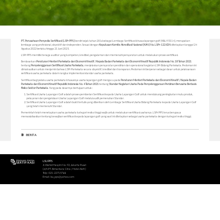
PT. Perusahaan Penyedia Sertifikasi (LSPr PPS)
berdiri sejak tahun 2016 sebagai Lembaga Sertifikasi khusus lapangan golf (KBLI 93114), merupakan
lembaga yang profesional, obyektif dan independen. Sesuai dengan
Keputusan Komite Akreditasi Nasional (KAN) No. LSPr-122-IDN
ditetapkan tanggal 24
Agustus 2022 berlaku hingga 21 Juni 2025.
LSPr PPS memiliki tenaga auditor yang kompeten, kredibel, pengalaman dan memenuhi persyaratan untuk melakukan proses sertifikasi.
Berdasarkan
Peraturan Menteri Pariwisata dan Ekonomi Kreatif / Kepala Badan Pariwisata dan Ekonomi Kreatif Republik Indonesia No. 18 Tahun 2021
tentang
Penyelenggaraan Sertifikasi Usaha Pariwisata
, menjelaskan persyaratan pendirian dan operasional kegiatan LSPr Bidang Pariwisata. Pedoman ini
dimaksudkan untuk menjamin bahwa LSPr Pariwisata secara obyektif, kredibel dan transparan. Pedoman ini berperan sebagai dasar untuk pelaksanaan
sertifikasi usaha pariwisata dalam rangka implementasi standar usaha pariwisata.
Sertifikasi bagi pelaku usaha pariwisata khususnya usaha lapangan golf mengacu pada
Peraturan Menteri Pariwisata dan Ekonomi Kreatif / Kepala Badan
Pariwisata dan Ekonomi Kreatif Republik Indonesia No. 4 Tahun 2021
tentang
Standar Kegiatan Usaha Pada Penyelenggaraan Perizinan Berusaha Berbasis
Risiko Sektor Pariwisata
. Yang pada dasarnya bertujuan untuk :
Sertifikasi Usaha Lapangan Golf adalah proses pemberian Sertifikasi kepada Usaha Lapangan Golf untuk mendukung peningkatan mutu produk,
pelayanan dan pengelolaan Usaha Lapangan Golf melalui audit pemenuhan Standar.
Sertifikasi Usaha Lapangan Golf adalah bukti tertulis yang diberikan oleh Lembaga Sertifikasi Usaha Bidang Pariwisata kepada Usaha Lapangan Golf
yang telah memenuhi Standar.
Pemerintah telah menetapkan usaha pariwisata kategori resiko tinggi wajib untuk melakukan sertifikasi usahanya. LSPr PPS terus berupaya
mensosialisasikan tentang kewajiban sertifikasi kepada lapangan golf yang saat ini ditetapkan sebagai usaha pariwisata dengan kategori resiko tinggi.
BERITA
LSU PPS
Jl. Wahid Hasyim No. 92, Jakarta Pusat
(d/h PT. Bimantara Citra / Hotel Aloft)
Telp : 021-22715766
Email : lsu_pps@yahoo.com